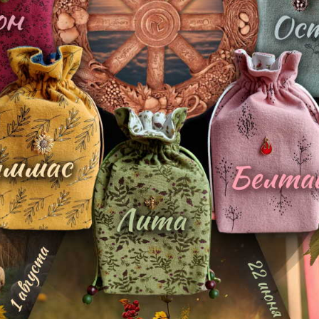
 Таро Тота Алистера Кроули
Зеркало Души
1 456 р.
В корзину
На складе
Таро Серебряное Колдов
Серебряное Колдовское Таро
2 261 р.
3 225 р.
В корзину
В корзину
Нет в наличии
На складе