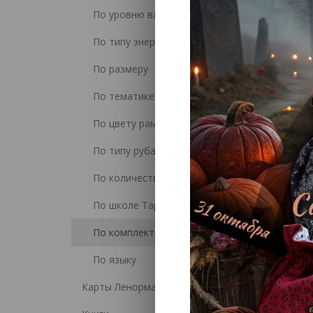
Раскрыв
По уровню владения Таро
особен
трактов
По типу энергий
Отдель
По размеру
Другие 
По тематике
По цвету рамки и рубашки
По типу рубашки
По количеству карт
По школе Таро
По комплектации
По языку
Карты Ленорман