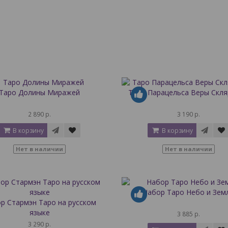
Таро Долины Миражей
Таро Парацельса Веры Скл
2 890 р.
3 190 р.
В корзину
В корзину
Нет в наличии
Нет в наличии
Набор Таро Небо и Зем
р Стармэн Таро на русском
языке
3 885 р.
3 290 р.