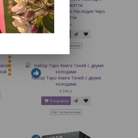
(без
Таро Божественного Наследия Чиро
Маркетти
3 150 р.
В корзину
Нет в наличии
вой
Набор Таро Книга Теней с двумя
колодами
4 240 р.
В корзину
Нет в наличии