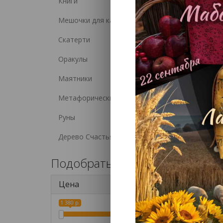
Книги
Мешочки для карт
Набор
Скатерти
Оракулы
Маятники
Метафорические карты (МАК)
Руны
Набор 
Дерево Счастья
Подобрать Таро
Цена
1 380 р.
4 833 р.