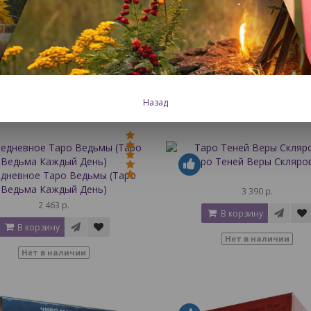
аро Снов Чиро Марчетти
Набор Таро Иллюминатов 
золотого среза)
4 190 р.
3 225 р.
В корзину
В корзину
Нет в наличии
Назад
Нет в наличии
Таро Теней Веры Скляро
дневное Таро Ведьмы (Таро
Ведьма Каждый День)
3 390 р.
2 463 р.
В корзину
В корзину
Нет в наличии
Нет в наличии