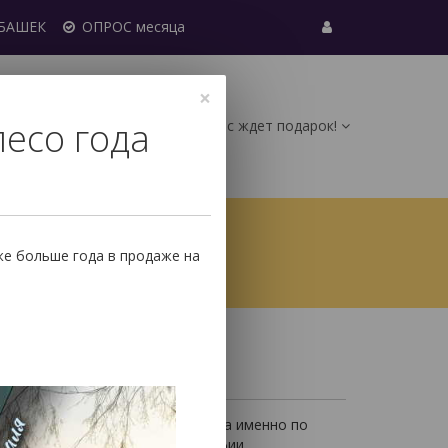
УБАШЕК
ОПРОС месяца
×
лесо года
Вас ждет подарок!
0
ические карты (МАК)
Руны
же больше года в продаже на
Карты Таро с книгой
нигой
в
. Книга в таком издании написана именно по
 колоды, ее структуре, философии.