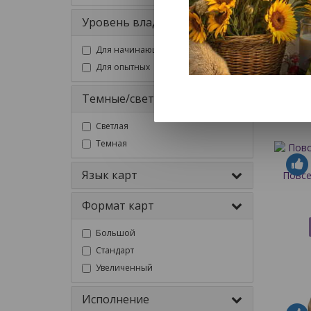
Т
Уровень владения
Для начинающих
Для опытных
Темные/светлые
Светлая
Темная
Язык карт
Повсе
Формат карт
Большой
Стандарт
Увеличенный
Исполнение