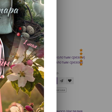
ское
Золотое Таро (с золотым срезом)
3 570 р.
В корзину
Нет в наличии