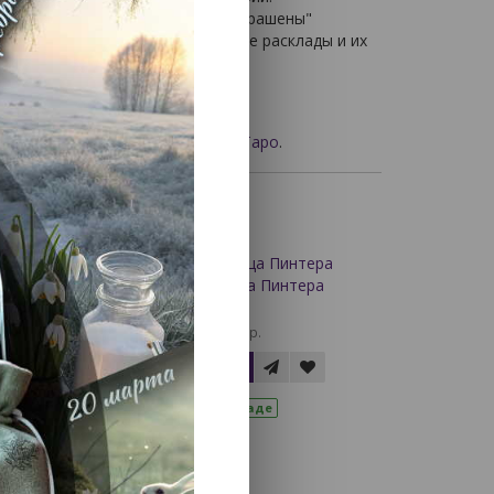
лоды, ведь они часто бывают "окрашены"
олодой, приводятся специальные расклады и их
одарочные карты Таро
,
наборы Таро
.
вать:
50
о
Таро Ференца Пинтера
2 804 р.
В корзину
На складе