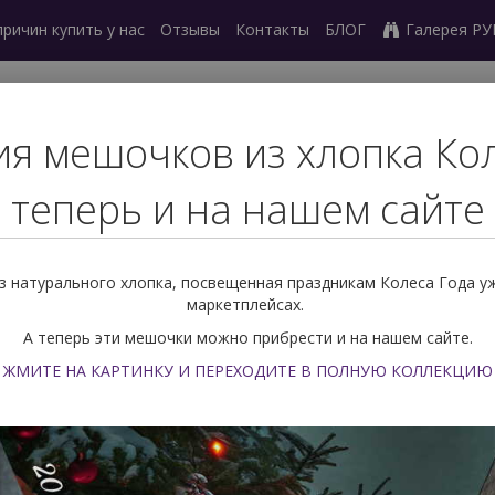
причин купить у нас
Отзывы
Контакты
БЛОГ
Галерея Р
27) 239 77 03
я мешочков из хлопка Ко
ный звонок
теперь и на нашем сайте
ешочки для карт
Скатерти
Оракулы
Маятники
Метафор
 натурального хлопка, посвещенная праздникам Колеса Года у
маркетплейсах.
и
Поиск по РУБАШКЕ
А теперь эти мешочки можно прибрести и на нашем сайте.
Карты Таро
По комплектации
ЖМИТЕ НА КАРТИНКУ И ПЕРЕХОДИТЕ В ПОЛНУЮ КОЛЛЕКЦИЮ
Карты Таро с к
 Таро с книгой
в комплекте - идеальный вариант
для новичко
колоде и содержит подробную информацию по истории создания