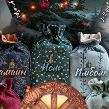
аются подробно значения всех арканов в концепции данной ко
ностями тематики. Описываются особенности работы с данной к
ания.
но книгу можно подобрать в рубрике
Книги по Таро
.
варианты комплектации карт Таро:
Карты Таро с инструкцией
,
П
Сортировать
Показы
Набор Языческое Тар
3 014 р.
В корзину
На складе