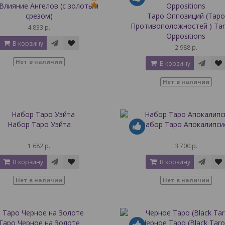
Влияние Ангелов (с золотым
срезом)
Таро Оппозиций (Таро
Противоположностей ) Tar
4 833 р.
Oppositions
В корзину
2 988 р.
Нет в наличии
В корзину
Нет в наличии
Набор Таро Уэйта
Набор Таро Апокалипси
1 682 р.
3 700 р.
В корзину
В корзину
Нет в наличии
Нет в наличии
Таро Черное на Золоте
Черное Таро (Black Taro