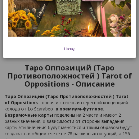
Смотреть все товары этого бренда
2 988 р.
В корзину
Быстрый заказ
Назад
Таро Оппозиций (Таро
Противоположностей ) Tarot of
Oppositions - Описание
Таро Оппозиций (Таро Противоположностей ) Tarot
of Oppositions
- новая и с очень интересной концепцией
колода от Lo Scarabeo
в премиум-футляре
.
Безрамочные карты
поделены на 2 части и имеют 2
разных значения. В зависимости от стороны выпадания
карты эти значения будут меняться и таким образом будут
создавать в общем счете не 78 различных ситуаций, а 156.