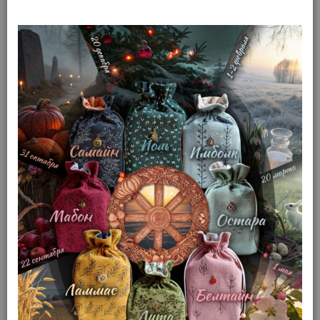
Oppositions
Таро Оппозиций (Таро
Противоположностей ) Tarot
of Oppositions
(арт. 11555)
Доступность: Нет в наличии
Товар распродан
Производитель: Lo Scarabeo