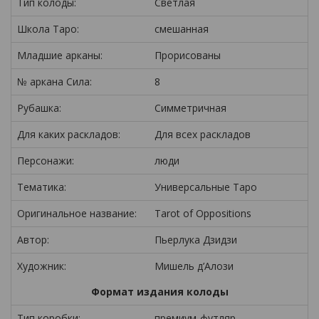
Тип колоды:
Светлая
Школа Таро:
смешанная
Младшие арканы:
Прорисованы
№ аркана Сила:
8
Рубашка:
Симметричная
Для каких раскладов:
Для всех раскладов
Персонажи:
люди
Тематика:
Универсальные Таро
Оригинальное название:
Tarot of Oppositions
Автор:
Пьерлука Дзидзи
Художник:
Мишель д’Алози
Формат издания колоды
Тип коробки:
премиум-футляр