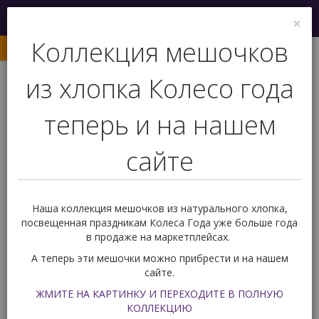
Меню
×
0
Коллекция мешочков
из хлопка Колесо года
теперь и на нашем
сайте
+7 (927) 239 77 03
Обратный звонок
Наша коллекция мешочков из натурального хлопка,
посвещенная праздникам Колеса Года уже больше года
в продаже на маркетплейсах.
Вас ждет подарок!
0
А теперь эти мешочки можно прибрести и на нашем
сайте.
Карты Таро
По тематике
ЖМИТЕ НА КАРТИНКУ И ПЕРЕХОДИТЕ В ПОЛНУЮ
Универсальные карты Таро
КОЛЛЕКЦИЮ
Таро Оппозиций (Таро Противоположностей ) Tarot of