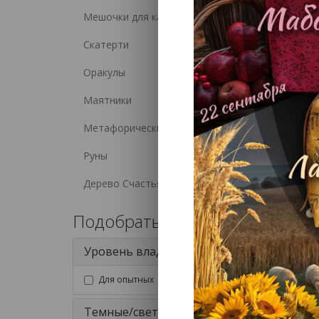
Мешочки для карт
Скатерти
Оракулы
Маятники
Метафорические карты (МАК)
Руны
Дерево Счастья
Подобрать Таро
Уровень владения
Для опытных
Темные/светлые