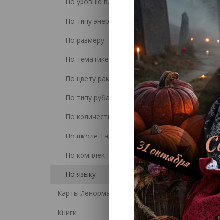
По уровню владения Таро
По типу энергий
По размеру
Таро 
По тематике
По цвету рамки и рубашки
По типу рубашки
По количеству карт
По школе Таро
По комплектации
По языку
Карты Ленорман
Книги