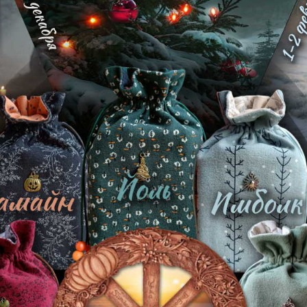
Сортировать
Показы
Сола Буска (Древних Магов)
лимитир.издание
3 290 р.
В корзину
Нет в наличии