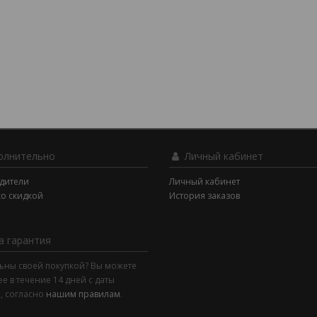
лнительно
Личный кабинет
дители
Личный кабинет
со скидкой
История заказов
 гарантия
ьны своей покупкой? Вы можете
ее в течение 14 дней с даты
, согласно
нашим правилам
.