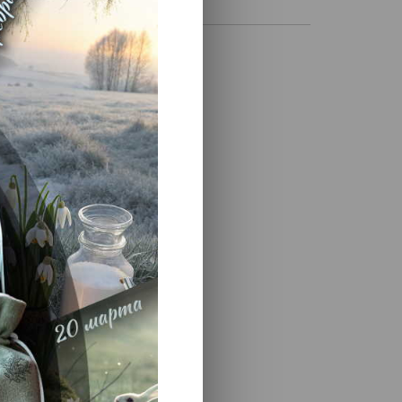
вать:
50