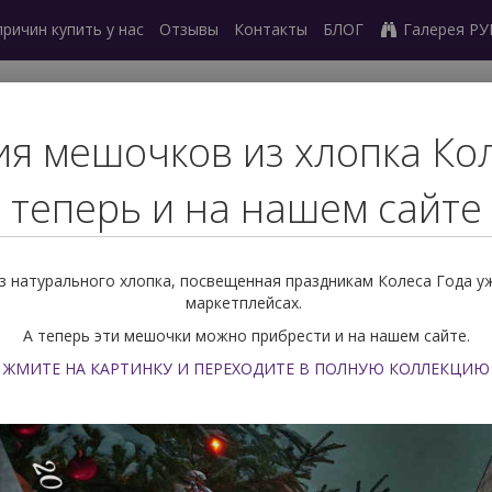
причин купить у нас
Отзывы
Контакты
БЛОГ
Галерея Р
27) 239 77 03
я мешочков из хлопка Ко
ный звонок
теперь и на нашем сайте
ешочки для карт
Скатерти
Оракулы
Маятники
Метафор
 натурального хлопка, посвещенная праздникам Колеса Года у
и
Поиск по РУБАШКЕ
маркетплейсах.
А теперь эти мешочки можно прибрести и на нашем сайте.
Карты Таро
По языку
Та
ЖМИТЕ НА КАРТИНКУ И ПЕРЕХОДИТЕ В ПОЛНУЮ КОЛЛЕКЦИЮ
Таро на латы
а латыни
интересны как для коллекционеров, так и для любите
ах Таро:
Таро на русском языке
,
М
ультиязычное Таро
,
Таро
на а
нском языке
.