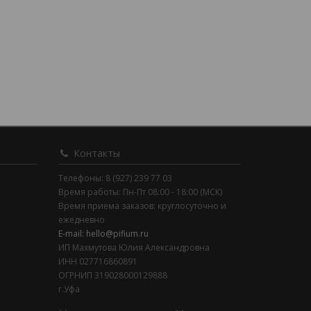
Контакты
Телефоны: 8 (927) 239 77 03
Время работы: Пн-Пт 08:00 - 18:00 (МСК)
Время приема заказов: круглосуточно и
ежедневно
E-mail: hello@pifium.ru
ИП Махмутова Юлия Александровна
ИНН 027716860891
ОГРНИП 319028000129888
г.Уфа