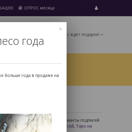
УБАШЕК
ОПРОС месяца
×
Вас ждет подарок!
лесо года
0
ические карты (МАК)
Руны
же больше года в продаже на
ро на латыни
ни
лей необычных колод. Другие варианты подписей
нглийском языке
,
Таро б
ез подписей
,
Таро на