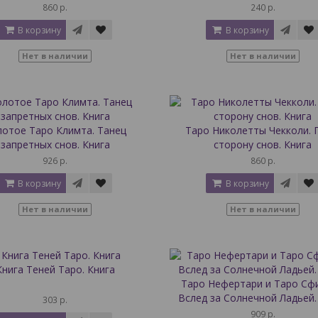
860 р.
240 р.
В корзину
В корзину
Нет в наличии
Нет в наличии
лотое Таро Климта. Танец
Таро Николетты Чекколи. 
запретных снов. Книга
сторону снов. Книга
926 р.
860 р.
В корзину
В корзину
Нет в наличии
Нет в наличии
Книга Теней Таро. Книга
Таро Нефертари и Таро Сфи
Вслед за Солнечной Ладьей.
303 р.
909 р.