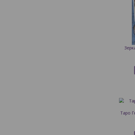
Зерк
Таро Г