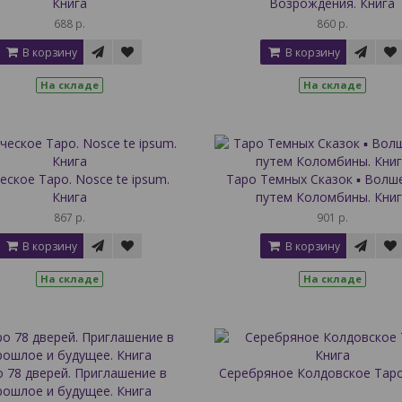
Книга
Возрождения. Книга
688 р.
860 р.
В корзину
В корзину
На складе
На складе
еское Таро. Nosce te ipsum.
Таро Темных Сказок ▪ Вол
Книга
путем Коломбины. Книг
867 р.
901 р.
В корзину
В корзину
На складе
На складе
 78 дверей. Приглашение в
Серебряное Колдовское Таро
рошлое и будущее. Книга