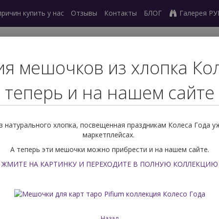
причин купить у нас
Отзывы
Контакты
БЛОГ
Галерея Р
27) 239 77 03
я мешочков из хлопка Ко
ный звонок
теперь и на нашем сайте
ешочки для карт
Скатерти
Оракулы
Маятники
Метафор
 натурального хлопка, посвещенная праздникам Колеса Года у
и
Поиск по РУБАШКЕ
маркетплейсах.
А теперь эти мешочки можно прибрести и на нашем сайте.
Книги
Книги по разным к
ЖМИТЕ НА КАРТИНКУ И ПЕРЕХОДИТЕ В ПОЛНУЮ КОЛЛЕКЦИЮ
Книги по разным кол
обраны все книги, написанные по конкретным
колодам карт Т
е
с
тематическими колодами Таро
. Так правило, автор коло
ку своей колоды, которые необходимо знать и понимать для то
Назад