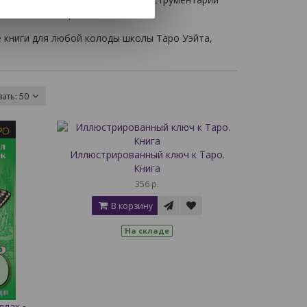
ссиональные тарологи.
 книги для любой колоды школы Таро Уэйта,
вать:
50
Иллюстрированный ключ к Таро.
Книга
356 р.
В корзину
На складе
ллак ▪