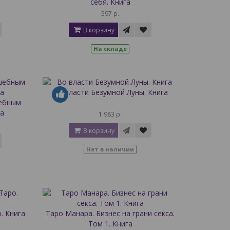
себя. Книга
597 р.
В корзину
На складе
Во власти Безумной Луны. Книга
шебным
а
1 983 р.
В корзину
Нет в наличии
. Книга
Таро Манара. Бизнес на грани секса.
Том 1. Книга