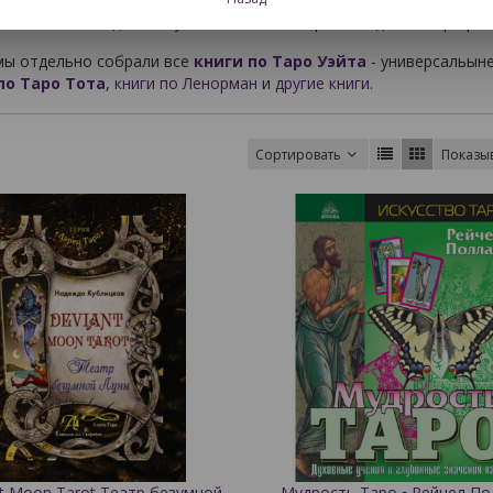
 Книги по колодам пишут либо сами авторы колод, либо профе
мы отдельно собрали все
книги по Таро Уэйта
- универсальыне
по Таро Тота
,
книги по Ленорман
и
другие книги
.
Сортировать
Показы
t Moon Tarot Театр безумной
Мудрость Таро ▪ Рейчел По