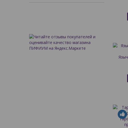
Языч
Таро
п