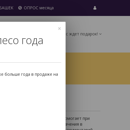
УБАШЕК
ОПРОС месяца
×
Вас ждет подарок!
лесо года
0
ические карты (МАК)
Руны
же больше года в продаже на
олодам Таро
одам Таро
аро
. Изучение таких книг очень помогает при
ды привносит дополнительные значения в
го, чтобы использовать весь инструментарий