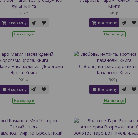
луны. Книга
Книга
815 р.
745 р.
В корзину
В корзину
На складе
На складе
агия Наслаждений. Дорогами
Любовь, интрига, эротика в
Эроса. Книга
Казановы. Книга
901 р.
909 р.
В корзину
В корзину
На складе
На складе
аманов. Мир Четырех Стихий.
Золотое Таро Боттичелли. Ал