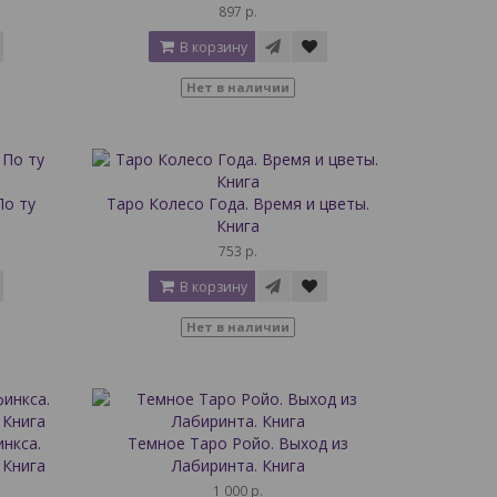
897 р.
В корзину
Нет в наличии
По ту
Таро Колесо Года. Время и цветы.
Книга
753 р.
В корзину
Нет в наличии
нкса.
Темное Таро Ройо. Выход из
 Книга
Лабиринта. Книга
1 000 р.