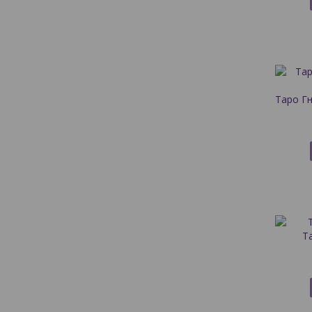
Таро Гн
Т