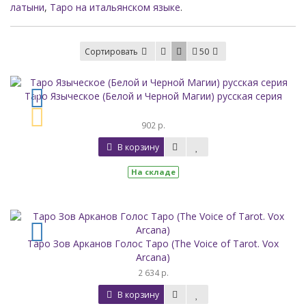
латыни
,
Таро на итальянском языке
.
Сортировать
50
Таро Языческое (Белой и Черной Магии) русская серия
902 р.
В корзину
На складе
Таро Зов Арканов Голос Таро (The Voice of Tarot. Vox
Arcana)
2 634 р.
В корзину