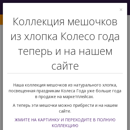
Меню
×
0
Коллекция мешочков
из хлопка Колесо года
+7 (927) 239 77 03
теперь и на нашем
Обратный звонок
сайте
Вас ждет подарок!
0
Наша коллекция мешочков из натурального хлопка,
Карты Таро
По комплектации
посвещенная праздникам Колеса Года уже больше года
Карты Таро подарочные
в продаже на маркетплейсах.
Таро Небо и Земля (Heaven and Earth Tarot)
А теперь эти мешочки можно прибрести и на нашем
Таро Небо и Земля (Heaven and
сайте.
Earth Tarot)
ЖМИТЕ НА КАРТИНКУ И ПЕРЕХОДИТЕ В ПОЛНУЮ
КОЛЛЕКЦИЮ