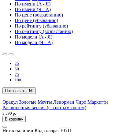
По имени (A - Я)
По имени (Я - A)
По цене (возрастанию)
По цене (убыванию)
По рейтингу (убыванию)
По рейтингу (возрастанию)
По модели (A - Я)
По модели (Я - A)
25
50
75
100
Показывать:
50
Оракул Золотые Мечты Ленорман Чиро Маркетти
Расширенная версия (с золотым срезом)
3 590 р.
В корзину
Нет в наличии
Код товара:
10511
..