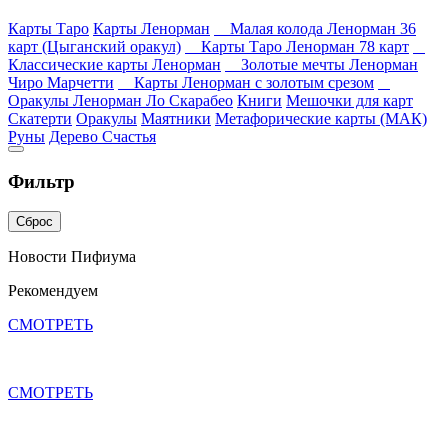
Карты Таро
Карты Ленорман
Малая колода Ленорман 36
карт (Цыганский оракул)
Карты Таро Ленорман 78 карт
Классические карты Ленорман
Золотые мечты Ленорман
Чиро Марчетти
Карты Ленорман с золотым срезом
Оракулы Ленорман Ло Скарабео
Книги
Мешочки для карт
Скатерти
Оракулы
Маятники
Метафорические карты (МАК)
Руны
Дерево Счастья
Фильтр
Сброс
Новости Пифиума
Рекомендуем
СМОТРЕТЬ
СМОТРЕТЬ