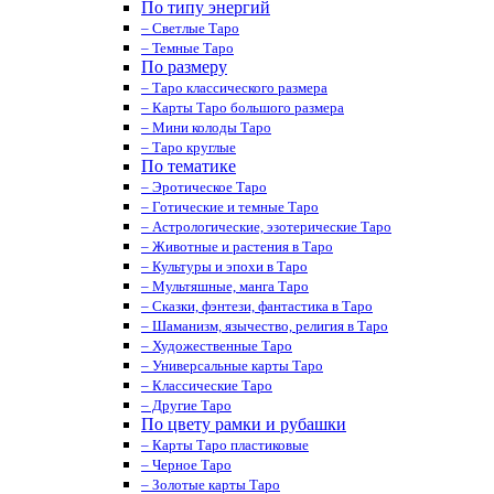
По типу энергий
– Светлые Таро
– Темные Таро
По размеру
– Таро классического размера
– Карты Таро большого размера
– Мини колоды Таро
– Таро круглые
По тематике
– Эротическое Таро
– Готические и темные Таро
– Астрологические, эзотерические Таро
– Животные и растения в Таро
– Культуры и эпохи в Таро
– Мультяшные, манга Таро
– Сказки, фэнтези, фантастика в Таро
– Шаманизм, язычество, религия в Таро
– Художественные Таро
– Универсальные карты Таро
– Классические Таро
– Другие Таро
По цвету рамки и рубашки
– Карты Таро пластиковые
– Черное Таро
– Золотые карты Таро