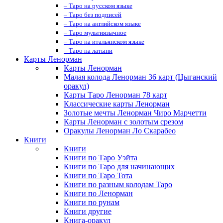
– Таро на русском языке
– Таро без подписей
– Таро на английском языке
– Таро мультиязычное
– Таро на итальянском языке
– Таро на латыни
Карты Ленорман
Карты Ленорман
Малая колода Ленорман 36 карт (Цыганский
оракул)
Карты Таро Ленорман 78 карт
Классические карты Ленорман
Золотые мечты Ленорман Чиро Марчетти
Карты Ленорман с золотым срезом
Оракулы Ленорман Ло Скарабео
Книги
Книги
Книги по Таро Уэйта
Книги по Таро для начинающих
Книги по Таро Тота
Книги по разным колодам Таро
Книги по Ленорман
Книги по рунам
Книги другие
Книга-оракул