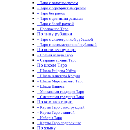
– Таро с золотым срезом
– Таро с серебристым срезом
– Таро без рамок
– Таро с цветными рамками
– Таро с белой рамкой
– Прозрачное Таро
По типу рубашки
– Таро с симметричной рубашкой
– Таро с несимметричной рубашкой
По количеству карт
– Полная колода Таро
– Старшие арканы Таро
По школе Таро
– Школа Райдера Уэйта
– Школа Алистера Кроули
– Школа Марсельского Таро
– Школа Папюса
– Уникальная традиция Таро
– Смешанная традиция Таро
По комплектации
– Карты Таро с инструкцией
– Карты Таро с книгой
– Наборы Таро
– Карты Таро подарочные
По языку