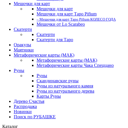
Мешочки для карт
Мешочки для карт
Мешочки для карт Таро Pifium
– Мешочки для карт Таро Pifium КОЛЕСО ГОДА
Мешочки от Lo Scarabeo
Скатерти
Скатерти
Скатерти для Таро
Оракулы
Маятники
Метафорические карты (МАК)
Метафорические карты (МАК)
Метафорические карты Чака Спеццано
Руны
Руны
Скандинавские руны
Руны из натурального камня
Руны из натурального дерева
Карты Руны
Дерево Счастья
Распродажа
Новинки
Поиск по РУБАШКЕ
Каталог