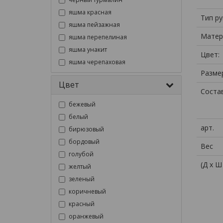
яшма красная
Тип ру
яшма пейзажная
Матер
яшма перепелиная
яшма унакит
Цвет:
яшма черепаховая
Размер
Цвет
Состав
бежевый
белый
арт.
бирюзовый
бордовый
Вес
голубой
(Д x Ш
желтый
зеленый
коричневый
красный
оранжевый