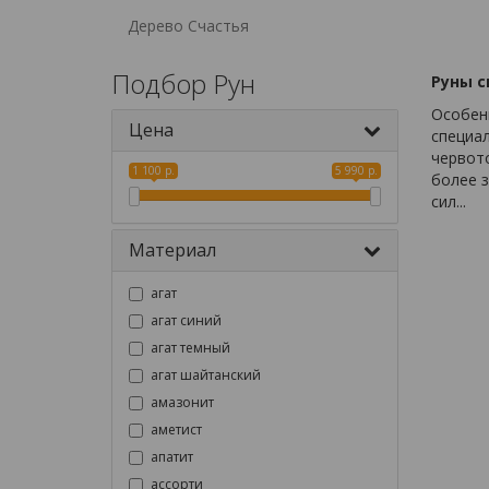
Дерево Счастья
Подбор Рун
Руны с
Особен
Цена
специа
червото
1 100 р.
5 990 р.
более 
сил...
Материал
агат
агат синий
агат темный
агат шайтанский
амазонит
аметист
апатит
ассорти