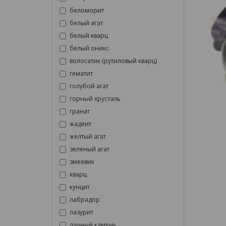
беломорит
белый агат
белый кварц
белый оникс
волосатик (рутиловый кварц)
гематит
голубой агат
горный хрусталь
гранат
жадеит
желтый агат
зеленый агат
змеевик
кварц
кунцит
лабрадор
лазурит
лунный камень