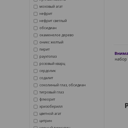
моховый агат
нефрит
нефрит светлый
обсидиан
окаменелое дерево
оникс желтый
пирит
Внима
раухтопаз
набор 
розовый кварц
сердолик
содалит
соколиный глаз, обсидиан
тигровый глаз
флюорит
хризоберилл
цветной агат
цитрин
черный турмалин