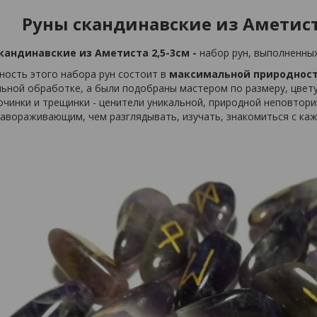
Руны скандинавские из Аметиста
кандинавские из Аметиста 2,5-3см -
набор рун, выполненны
ность этого набора рун состоит в
максимальной природност
льной обработке, а были подобраны мастером по размеру, цвет
чинки и трещинки - ценители уникальной, природной неповтори
завораживающим, чем разглядывать, изучать, знакомиться с ка