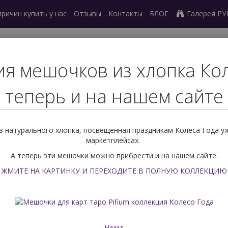
причин купить у нас
Отзывы
Контакты
БЛОГ
Галерея Р
27) 239 77 03
я мешочков из хлопка Ко
ный звонок
теперь и на нашем сайте
ешочки для карт
Скатерти
Оракулы
Маятники
Метафор
 натурального хлопка, посвещенная праздникам Колеса Года у
и
Поиск по РУБАШКЕ
маркетплейсах.
А теперь эти мешочки можно прибрести и на нашем сайте.
Руны
Руны из натурального камня
Руны ска
ЖМИТЕ НА КАРТИНКУ И ПЕРЕХОДИТЕ В ПОЛНУЮ КОЛЛЕКЦИЮ
Руны скандинавские из Аметис
Назад