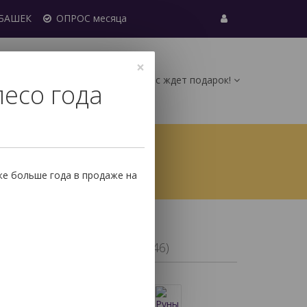
УБАШЕК
ОПРОС месяца
×
Вас ждет подарок!
лесо года
0
ические карты (МАК)
Руны
же больше года в продаже на
ндинавские из Аметиста 2,5-3см
та 2,5-3см
(арт. 11546)