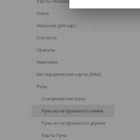
Карты Ленорман
Книги
Мешочки для карт
Скатерти
Оракулы
Маятники
Метафорические карты (МАК)
Руны
Скандинавские руны
Руны из натурального камня
Руны из натурального дерева
Карты Руны