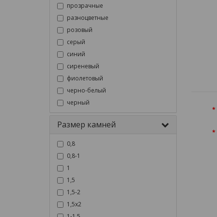
прозрачные
разноцветные
розовый
серый
синий
сиреневый
фиолетовый
черно-белый
черный
Размер камней
0,8
0,8-1
1
1,5
1,5-2
1,5х2
1-1,5