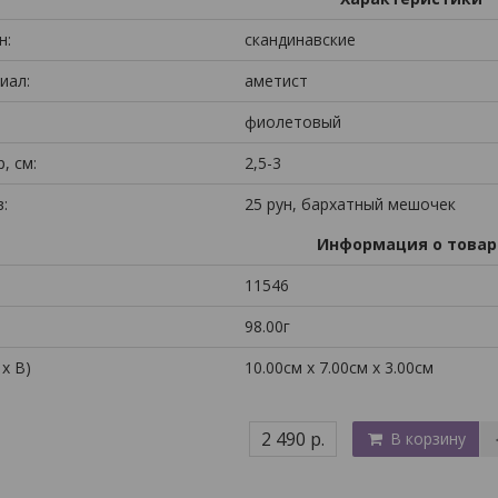
н:
скандинавские
иал:
аметист
фиолетовый
, см:
2,5-3
:
25 рун, бархатный мешочек
Информация о товар
11546
98.00г
 x В)
10.00см x 7.00см x 3.00см
2 490 р.
В корзину