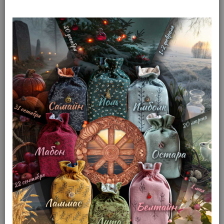
Руны скандинавские из
Аметиста 2-2,5 продолг
(арт. 11595)
Доступность: Нет в наличии
Товар распродан
Производитель: Дыхание камня
Смотреть все товары этого бренда
1 890 р.
В корзину