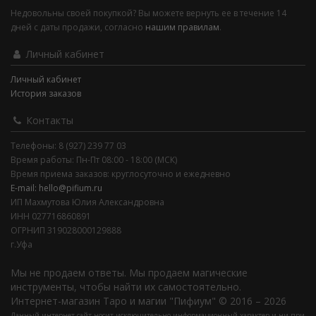
Недовольны своей покупкой? Вы можете вернуть ее в течение 14
дней с даты продажи, согласно
нашим правилам
.
Личный кабинет
Личный кабинет
История заказов
Контакты
Телефоны: 8 (927) 239 77 03
Время работы: Пн-Пт 08:00 - 18:00 (МСК)
Время приема заказов: круглосуточно и ежедневно
E-mail: hello@pifium.ru
ИП Махмутова Юлия Александровна
ИНН 027716860891
ОГРНИП 319028000129888
г.Уфа
Мы не продаем ответы. Мы продаем магические
инструменты, чтобы найти их самостоятельно.
Интернет-магазин Таро и магии "Пифиум" © 2016 – 2026
Данный интернет-сайт носит исключительно информационный характер и ни при