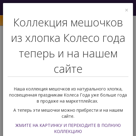
Меню
×
0
Коллекция мешочков
из хлопка Колесо года
теперь и на нашем
сайте
+7 (927) 239 77 03
Обратный звонок
Наша коллекция мешочков из натурального хлопка,
посвещенная праздникам Колеса Года уже больше года
в продаже на маркетплейсах.
Вас ждет подарок!
0
А теперь эти мешочки можно прибрести и на нашем
сайте.
Руны
Руны из натурального камня
ЖМИТЕ НА КАРТИНКУ И ПЕРЕХОДИТЕ В ПОЛНУЮ
Руны скандинавские из Аметиста 2-2,5 продолг
КОЛЛЕКЦИЮ