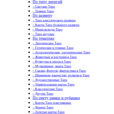
По типу энергий
– Светлые Таро
– Темные Таро
По размеру
– Таро классического размера
– Карты Таро большого размера
– Мини колоды Таро
– Таро круглые
По тематике
– Эротическое Таро
– Готические и темные Таро
– Астрологические, эзотерические Таро
– Животные и растения в Таро
– Культуры и эпохи в Таро
– Мультяшные, манга Таро
– Сказки, фэнтези, фантастика в Таро
– Шаманизм, язычество, религия в Таро
– Художественные Таро
– Универсальные карты Таро
– Классические Таро
– Другие Таро
По цвету рамки и рубашки
– Карты Таро пластиковые
– Черное Таро
– Золотые карты Таро