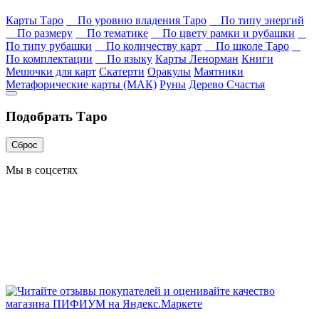
Карты Таро
По уровню владения Таро
По типу энергий
По размеру
По тематике
По цвету рамки и рубашки
По типу рубашки
По количеству карт
По школе Таро
По комплектации
По языку
Карты Ленорман
Книги
Мешочки для карт
Скатерти
Оракулы
Маятники
Метафорические карты (МАК)
Руны
Дерево Счастья
Подобрать Таро
Сброс
Мы в соцсетях