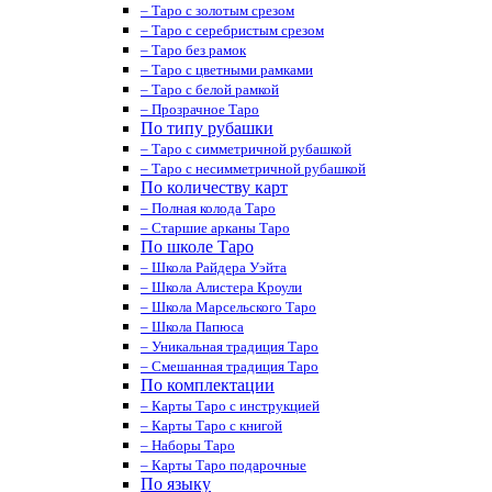
– Таро с золотым срезом
– Таро с серебристым срезом
– Таро без рамок
– Таро с цветными рамками
– Таро с белой рамкой
– Прозрачное Таро
По типу рубашки
– Таро с симметричной рубашкой
– Таро с несимметричной рубашкой
По количеству карт
– Полная колода Таро
– Старшие арканы Таро
По школе Таро
– Школа Райдера Уэйта
– Школа Алистера Кроули
– Школа Марсельского Таро
– Школа Папюса
– Уникальная традиция Таро
– Смешанная традиция Таро
По комплектации
– Карты Таро с инструкцией
– Карты Таро с книгой
– Наборы Таро
– Карты Таро подарочные
По языку