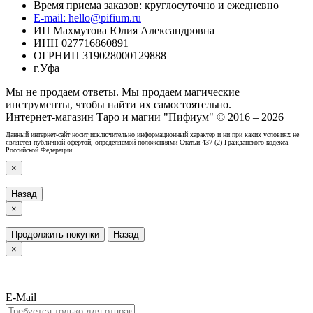
Время приема заказов: круглосуточно и ежедневно
E-mail: hello@pifium.ru
ИП Махмутова Юлия Александровна
ИНН 027716860891
ОГРНИП 319028000129888
г.Уфа
Мы не продаем ответы. Мы продаем магические
инструменты, чтобы найти их самостоятельно.
Интернет-магазин Таро и магии "Пифиум" © 2016 – 2026
Данный интернет-сайт носит исключительно информационный характер и ни при каких условиях не
является публичной офертой, определяемой положениями Статьи 437 (2) Гражданского кодекса
Российской Федерации.
×
Назад
×
Продолжить покупки
Назад
×
E-Mail