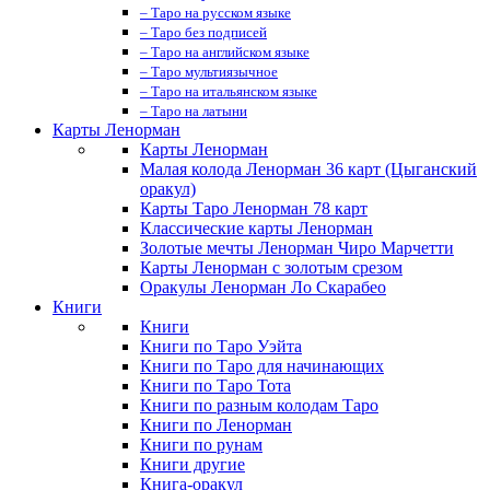
– Таро на русском языке
– Таро без подписей
– Таро на английском языке
– Таро мультиязычное
– Таро на итальянском языке
– Таро на латыни
Карты Ленорман
Карты Ленорман
Малая колода Ленорман 36 карт (Цыганский
оракул)
Карты Таро Ленорман 78 карт
Классические карты Ленорман
Золотые мечты Ленорман Чиро Марчетти
Карты Ленорман с золотым срезом
Оракулы Ленорман Ло Скарабео
Книги
Книги
Книги по Таро Уэйта
Книги по Таро для начинающих
Книги по Таро Тота
Книги по разным колодам Таро
Книги по Ленорман
Книги по рунам
Книги другие
Книга-оракул