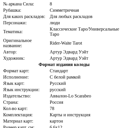
№ аркана Сила:
8
Рубашка:
Симметричная
Для каких раскладов:
Для любых раскладов
Персонажи:
люди
Классические Таро/Универсальные
Тематика:
Таро
Оригинальное
Rider-Waite Tarot
название:
Автор:
Артур Эдвард Уэйт
Художник:
Артур Эдвард Уэйт
Формат издания колоды
Формат карт:
Стандарт
Исполнение:
С белой рамкой
Язык карт:
Русский
Язык инструкции:
русский
Издательство:
Аввалон-Lo Scarabeo
Страна:
Россия
Кол-во карт:
78
Комплектация:
Карты и инструкция
Материал карт:
картон
Размер карт, см:
6,6x12