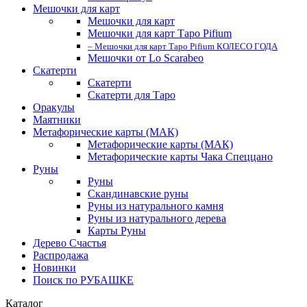
Мешочки для карт
Мешочки для карт
Мешочки для карт Таро Pifium
– Мешочки для карт Таро Pifium КОЛЕСО ГОДА
Мешочки от Lo Scarabeo
Скатерти
Скатерти
Скатерти для Таро
Оракулы
Маятники
Метафорические карты (МАК)
Метафорические карты (МАК)
Метафорические карты Чака Спеццано
Руны
Руны
Скандинавские руны
Руны из натурального камня
Руны из натурального дерева
Карты Руны
Дерево Счастья
Распродажа
Новинки
Поиск по РУБАШКЕ
Каталог