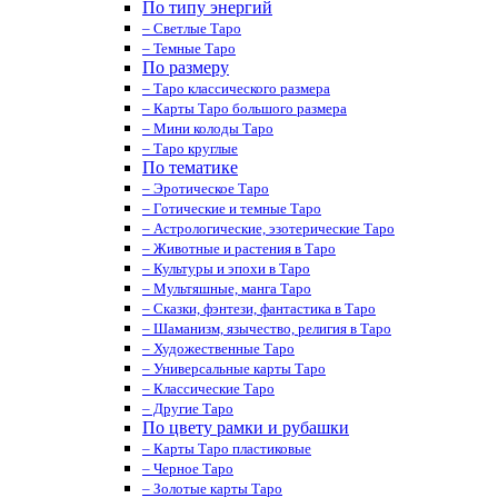
По типу энергий
– Светлые Таро
– Темные Таро
По размеру
– Таро классического размера
– Карты Таро большого размера
– Мини колоды Таро
– Таро круглые
По тематике
– Эротическое Таро
– Готические и темные Таро
– Астрологические, эзотерические Таро
– Животные и растения в Таро
– Культуры и эпохи в Таро
– Мультяшные, манга Таро
– Сказки, фэнтези, фантастика в Таро
– Шаманизм, язычество, религия в Таро
– Художественные Таро
– Универсальные карты Таро
– Классические Таро
– Другие Таро
По цвету рамки и рубашки
– Карты Таро пластиковые
– Черное Таро
– Золотые карты Таро