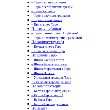
– Таро с золотым срезом
– Таро с серебристым срезом
– Таро без рамок
– Таро с цветными рамками
– Таро с белой рамкой
– Прозрачное Таро
По типу рубашки
– Таро с симметричной рубашкой
– Таро с несимметричной рубашкой
По количеству карт
– Полная колода Таро
– Старшие арканы Таро
По школе Таро
– Школа Райдера Уэйта
– Школа Алистера Кроули
– Школа Марсельского Таро
– Школа Папюса
– Уникальная традиция Таро
– Смешанная традиция Таро
По комплектации
– Карты Таро с инструкцией
– Карты Таро с книгой
– Наборы Таро
– Карты Таро подарочные
По языку