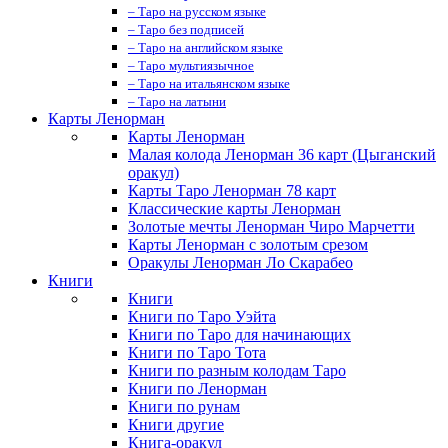
– Таро на русском языке
– Таро без подписей
– Таро на английском языке
– Таро мультиязычное
– Таро на итальянском языке
– Таро на латыни
Карты Ленорман
Карты Ленорман
Малая колода Ленорман 36 карт (Цыганский
оракул)
Карты Таро Ленорман 78 карт
Классические карты Ленорман
Золотые мечты Ленорман Чиро Марчетти
Карты Ленорман с золотым срезом
Оракулы Ленорман Ло Скарабео
Книги
Книги
Книги по Таро Уэйта
Книги по Таро для начинающих
Книги по Таро Тота
Книги по разным колодам Таро
Книги по Ленорман
Книги по рунам
Книги другие
Книга-оракул