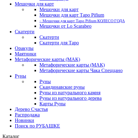
Мешочки для карт
Мешочки для карт
Мешочки для карт Таро Pifium
– Мешочки для карт Таро Pifium КОЛЕСО ГОДА
Мешочки от Lo Scarabeo
Скатерти
Скатерти
Скатерти для Таро
Оракулы
Маятники
Метафорические карты (МАК)
Метафорические карты (МАК)
Метафорические карты Чака Спеццано
Руны
Руны
Скандинавские руны
Руны из натурального камня
Руны из натурального дерева
Карты Руны
Дерево Счастья
Распродажа
Новинки
Поиск по РУБАШКЕ
Каталог