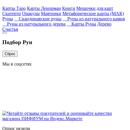
Карты Таро
Карты Ленорман
Книги
Мешочки для карт
Скатерти
Оракулы
Маятники
Метафорические карты (МАК)
Руны
Скандинавские руны
Руны из натурального камня
Руны из натурального дерева
Карты Руны
Дерево
Счастья
Подбор Рун
Сброс
Мы в соцсетях
Опрос недели