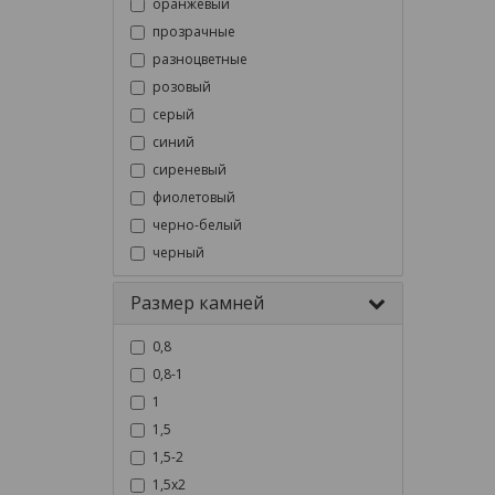
оранжевый
прозрачные
разноцветные
розовый
серый
синий
сиреневый
фиолетовый
черно-белый
черный
Размер камней
0,8
0,8-1
1
1,5
1,5-2
1,5х2