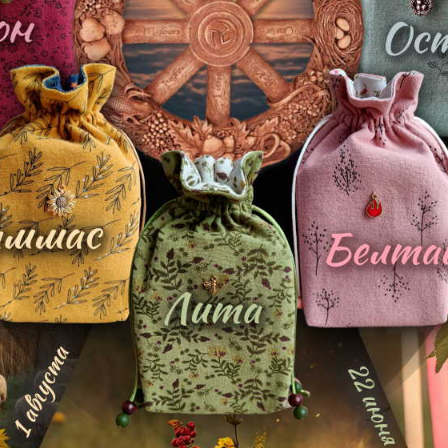
Руны скандинавские из Розового Кв
кандинавские из Розового Кварца 1,5-2см - набор
рун, вып
.
ность этого набора рун состоит в
максимальной природност
льной обработке, а были подобраны мастером по размеру, цвет
чинки и трещинки - ценители уникальной, природной неповтори
завораживающим, чем разглядывать, изучать, знакомиться с ка
Средний размер камешков - 1,