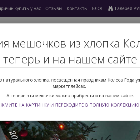
причин купить у нас
Отзывы
Контакты
БЛОГ
Галерея Р
27) 239 77 03
я мешочков из хлопка Ко
ный звонок
теперь и на нашем сайте
ешочки для карт
Скатерти
Оракулы
Маятники
Метафор
 натурального хлопка, посвещенная праздникам Колеса Года у
маркетплейсах.
и
Поиск по РУБАШКЕ
А теперь эти мешочки можно прибрести и на нашем сайте.
Руны
Руны из натурального камня
Руны сканди
ЖМИТЕ НА КАРТИНКУ И ПЕРЕХОДИТЕ В ПОЛНУЮ КОЛЛЕКЦИЮ
Руны скандинавские из Розового 