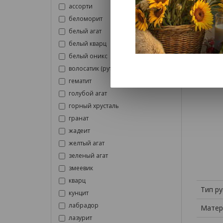
ассорти
беломорит
белый агат
Внима
белый кварц
набор
белый оникс
волосатик (рутиловый кварц)
гематит
голубой агат
горный хрусталь
гранат
жадеит
желтый агат
зеленый агат
змеевик
кварц
Тип ру
кунцит
лабрадор
Матер
лазурит