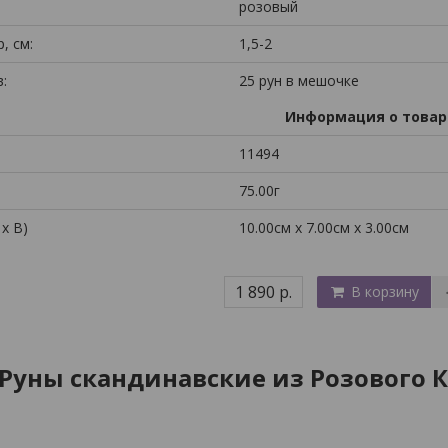
розовый
, см:
1,5-2
:
25 рун в мешочке
Информация о товар
11494
75.00г
 x В)
10.00см x 7.00см x 3.00см
1 890 р.
В корзину
Руны скандинавские из Розового К