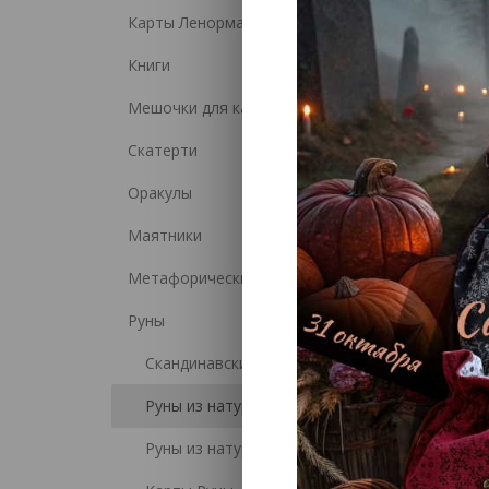
Карты Ленорман
Книги
Мешочки для карт
Скатерти
Оракулы
Маятники
Метафорические карты (МАК)
Руны
Скандинавские руны
Руны из натурального камня
Руны из натурального дерева