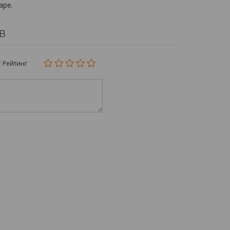
аре.
в
Рейтинг