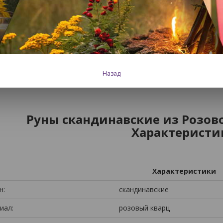
ние!
Форма и природный рисунок камней вашего набора может 
 собран и выполнен вручную, абсолютно уникален. Перед покупк
Назад
1 890 р.
В корзину
Руны скандинавские из Розовог
Характеристи
Характеристики
н:
скандинавские
иал:
розовый кварц