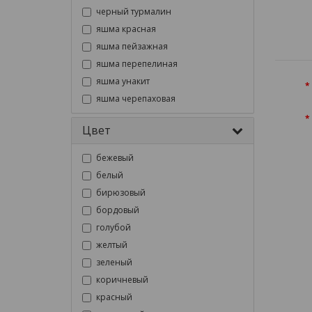
черный турмалин
яшма красная
яшма пейзажная
яшма перепелиная
яшма унакит
яшма черепаховая
Цвет
бежевый
белый
бирюзовый
бордовый
голубой
желтый
зеленый
коричневый
красный