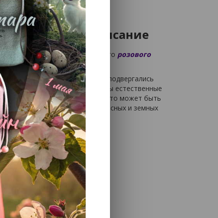
арца 1,5-2см - Описание
олненных вручную из натурального
розового
и, естественности
- камни не подвергались
у или форме. На камнях возможны естественные
мой красоты будут в восторге! Что может быть
ждым камушком - творением небесных и земных
5-2 см.