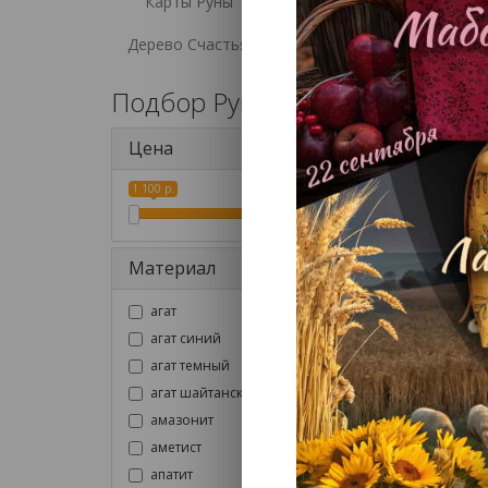
Карты Руны
Дерево Счастья
Подбор Рун
Руны с
кварца
Цена
Особен
1 100 р.
5 990 р.
специа
червото
более 
сил...
Материал
агат
агат синий
агат темный
агат шайтанский
амазонит
аметист
апатит