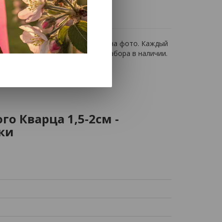
отличаться от представленных на фото. Каждый
ой вы можете запросить фото набора в наличии.
о Кварца 1,5-2см -
ки