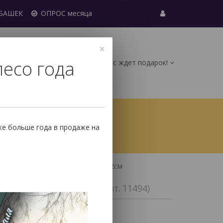
УБАШЕК
ОПРОС месяца
×
лесо года
Вас ждет подарок!
0
ические карты (МАК)
Руны
же больше года в продаже на
навские из Розового Кварца 1,5-2см
Кварца 1,5-2см
(арт. 11494)