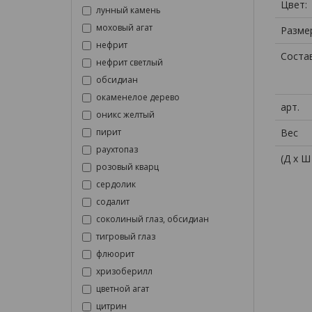
Цвет:
лунный камень
моховый агат
Размер
нефрит
Состав
нефрит светлый
обсидиан
окаменелое дерево
арт.
оникс желтый
Вес
пирит
раухтопаз
(Д x Ш
розовый кварц
сердолик
содалит
соколиный глаз, обсидиан
тигровый глаз
флюорит
хризоберилл
цветной агат
цитрин