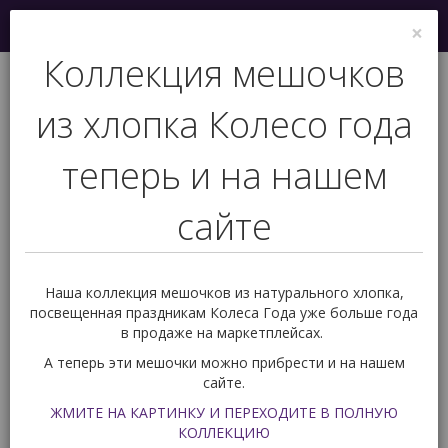
Меню
×
0
Коллекция мешочков
из хлопка Колесо года
теперь и на нашем
сайте
+7 (927) 239 77 03
Обратный звонок
Наша коллекция мешочков из натурального хлопка,
посвещенная праздникам Колеса Года уже больше года
в продаже на маркетплейсах.
Вас ждет подарок!
0
А теперь эти мешочки можно прибрести и на нашем
сайте.
Книги
Книги по разным колодам Таро
ЖМИТЕ НА КАРТИНКУ И ПЕРЕХОДИТЕ В ПОЛНУЮ
Золотое Таро Боттичелли. Аллегории Возрождения.
КОЛЛЕКЦИЮ
Книга