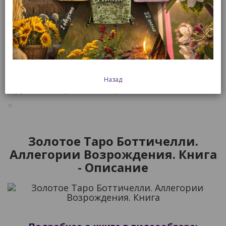
Смотреть все товары этого бренда
860 р.
В корзину
Быстрый заказ
Назад
Другие товары этой серии:
Золотое Таро Боттичелли.
Аллегории Возрождения. Книга
- Описание