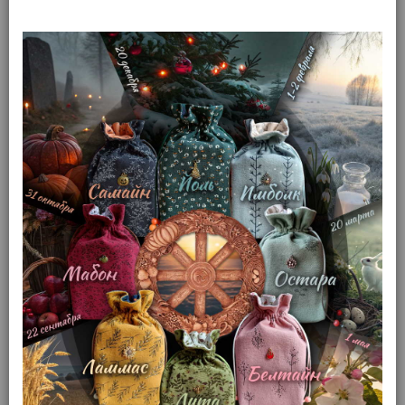
Золотое Таро Боттичелли.
Аллегории Возрождения.
Книга
(арт. 10413)
Доступность: На складе
Отправим в день заказа!
Производитель: Аввалон-Lo
Scarabeo/Ларец Таро