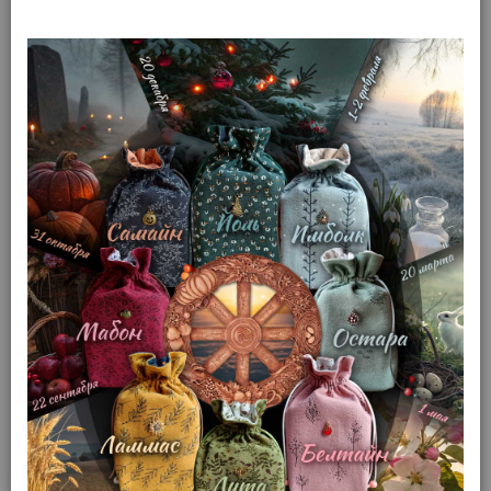
Таро Темное Ройо
(арт. 10202)
Доступность: Нет в наличии
Товар распродан
Производитель: Lo Scarabeo
Смотреть все товары этого бренда
1 762 р.
В корзину
Быстрый заказ
Другие товары этой серии: