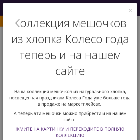
Меню
×
0
Коллекция мешочков
из хлопка Колесо года
теперь и на нашем
сайте
+7 (927) 239 77 03
Обратный звонок
Наша коллекция мешочков из натурального хлопка,
посвещенная праздникам Колеса Года уже больше года
в продаже на маркетплейсах.
Вас ждет подарок!
0
А теперь эти мешочки можно прибрести и на нашем
сайте.
Карты Таро
По типу энергий
Темные Таро
ЖМИТЕ НА КАРТИНКУ И ПЕРЕХОДИТЕ В ПОЛНУЮ
Таро Темное Ройо
КОЛЛЕКЦИЮ