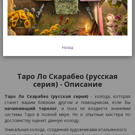
925 р.
В корзину
Быстрый заказ
А также:
Назад
Таро Ло Скарабео (русская
серия) - Описание
Таро Ло Скарабео (русская серия)
- колода, которая
станет вашим близким другом и помощником, если Вы
начинающий таролог
, и пока не владеете знаниями
системы Таро в полной мере. Но и опытные мастера по
достоинству оценят данную колоду.
Уникальная колода, созданная художниками итальянского