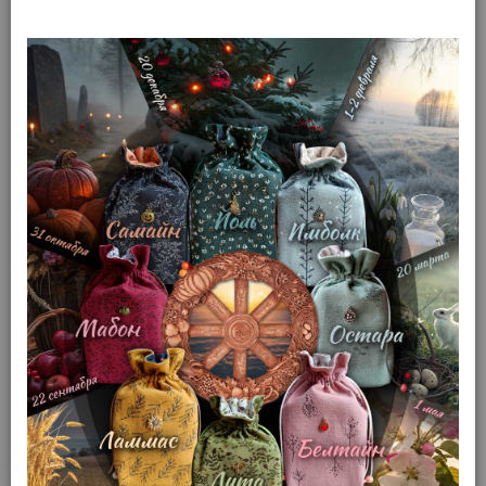
Таро Ло Скарабео (русская
серия)
(арт. 10172)
Доступность: Нет в наличии
Товар распродан
Производитель: Аввалон-Lo
Scarabeo
Смотреть все товары этого бренда
Для новичков в Таро
Просмотреть все колоды Таро для новичков