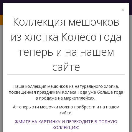
Меню
×
0
Коллекция мешочков
из хлопка Колесо года
теперь и на нашем
сайте
+7 (927) 239 77 03
Обратный звонок
Наша коллекция мешочков из натурального хлопка,
посвещенная праздникам Колеса Года уже больше года
в продаже на маркетплейсах.
Вас ждет подарок!
0
А теперь эти мешочки можно прибрести и на нашем
сайте.
Карты Таро
По уровню владения Таро
ЖМИТЕ НА КАРТИНКУ И ПЕРЕХОДИТЕ В ПОЛНУЮ
Карты Таро для начинающих
КОЛЛЕКЦИЮ
Таро Ло Скарабео (русская серия)