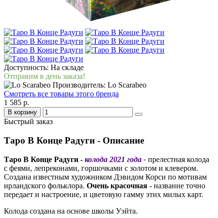
Доступность: На складе
Отправим в день заказа!
Производитель: Lo Scarabeo
Смотреть все товары этого бренда
1 585 р.
В корзину
Быстрый заказ
Таро В Конце Радуги - Описание
Таро В Конце Радуги -
колода 2021 года -
прелестная колода
с феями, лепреконами, горшочками с золотом и клевером.
Создана известным художником Дэвидом Корси по мотивам
ирландского фольклора.
Очень красочная
- название точно
передает и настроение, и цветовую гамму этих милых карт.
Колода создана на основе школы Уэйта.