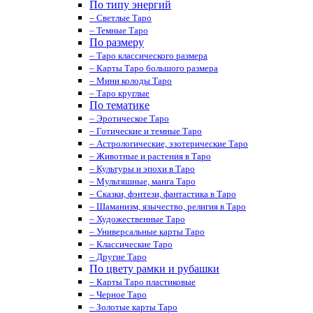
По типу энергий
– Светлые Таро
– Темные Таро
По размеру
– Таро классического размера
– Карты Таро большого размера
– Мини колоды Таро
– Таро круглые
По тематике
– Эротическое Таро
– Готические и темные Таро
– Астрологические, эзотерические Таро
– Животные и растения в Таро
– Культуры и эпохи в Таро
– Мультяшные, манга Таро
– Сказки, фэнтези, фантастика в Таро
– Шаманизм, язычество, религия в Таро
– Художественные Таро
– Универсальные карты Таро
– Классические Таро
– Другие Таро
По цвету рамки и рубашки
– Карты Таро пластиковые
– Черное Таро
– Золотые карты Таро