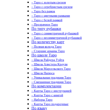
– Таро с золотым срезом
– Таро с серебристым срезом
– Таро без рамок
– Таро с цветными рамками
– Таро с белой рамкой
– Прозрачное Таро
По типу рубашки
– Таро с симметричной рубашкой
– Таро с несимметричной рубашкой
По количеству карт
– Полная колода Таро
– Старшие арканы Таро
По школе Таро
– Школа Райдера Уэйта
– Школа Алистера Кроули
– Школа Марсельского Таро
– Школа Папюса
– Уникальная традиция Таро
– Смешанная традиция Таро
По комплектации
– Карты Таро с инструкцией
– Карты Таро с книгой
– Наборы Таро
– Карты Таро подарочные
По языку