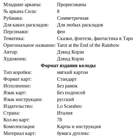
Младшие арканы:
Прорисованы
№ аркана Сила:
8
Рубашка:
Симметричная
Для каких раскладов:
Для любых раскладов
Персонажи:
феи
Тематика:
Сказки, фэнтези, фантастика в Таро
Оригинальное название:
Tarot at the End of the Rainbow
Автор:
Дэвид Корзи
Художник:
Дэвид Корзи
Формат издания колоды
Тип коробки:
мягкий картон
Формат карт:
Стандарт
Исполнение:
Без рамок
Язык карт:
Без подписей
Язык инструкции:
русский
Издательство:
Lo Scarabeo
Страна:
Италия
Кол-во карт:
78
Комплектация:
Карты и инструкция
Материал карт:
бумага дуплекс