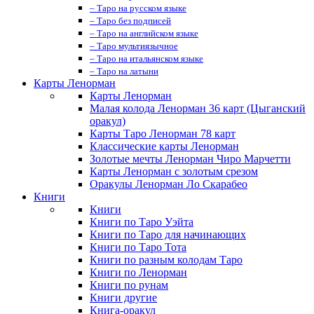
– Таро на русском языке
– Таро без подписей
– Таро на английском языке
– Таро мультиязычное
– Таро на итальянском языке
– Таро на латыни
Карты Ленорман
Карты Ленорман
Малая колода Ленорман 36 карт (Цыганский
оракул)
Карты Таро Ленорман 78 карт
Классические карты Ленорман
Золотые мечты Ленорман Чиро Марчетти
Карты Ленорман с золотым срезом
Оракулы Ленорман Ло Скарабео
Книги
Книги
Книги по Таро Уэйта
Книги по Таро для начинающих
Книги по Таро Тота
Книги по разным колодам Таро
Книги по Ленорман
Книги по рунам
Книги другие
Книга-оракул