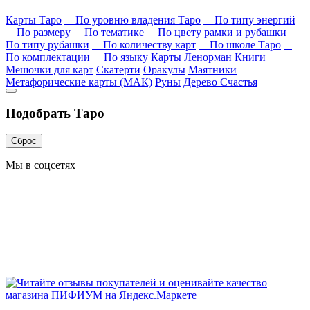
Карты Таро
По уровню владения Таро
По типу энергий
По размеру
По тематике
По цвету рамки и рубашки
По типу рубашки
По количеству карт
По школе Таро
По комплектации
По языку
Карты Ленорман
Книги
Мешочки для карт
Скатерти
Оракулы
Маятники
Метафорические карты (МАК)
Руны
Дерево Счастья
Подобрать Таро
Сброс
Мы в соцсетях