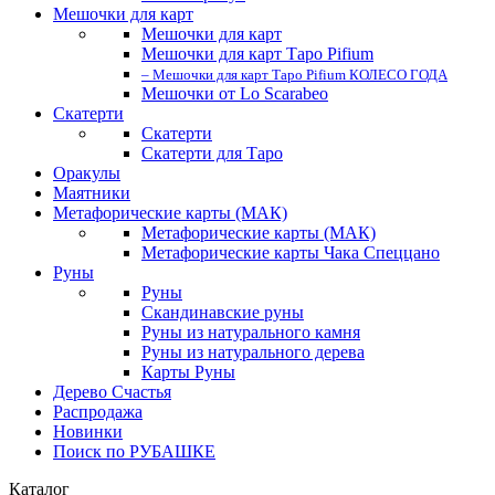
Мешочки для карт
Мешочки для карт
Мешочки для карт Таро Pifium
– Мешочки для карт Таро Pifium КОЛЕСО ГОДА
Мешочки от Lo Scarabeo
Скатерти
Скатерти
Скатерти для Таро
Оракулы
Маятники
Метафорические карты (МАК)
Метафорические карты (МАК)
Метафорические карты Чака Спеццано
Руны
Руны
Скандинавские руны
Руны из натурального камня
Руны из натурального дерева
Карты Руны
Дерево Счастья
Распродажа
Новинки
Поиск по РУБАШКЕ
Каталог