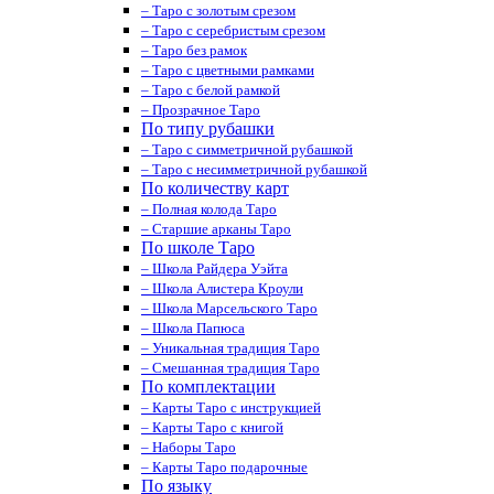
– Таро с золотым срезом
– Таро с серебристым срезом
– Таро без рамок
– Таро с цветными рамками
– Таро с белой рамкой
– Прозрачное Таро
По типу рубашки
– Таро с симметричной рубашкой
– Таро с несимметричной рубашкой
По количеству карт
– Полная колода Таро
– Старшие арканы Таро
По школе Таро
– Школа Райдера Уэйта
– Школа Алистера Кроули
– Школа Марсельского Таро
– Школа Папюса
– Уникальная традиция Таро
– Смешанная традиция Таро
По комплектации
– Карты Таро с инструкцией
– Карты Таро с книгой
– Наборы Таро
– Карты Таро подарочные
По языку