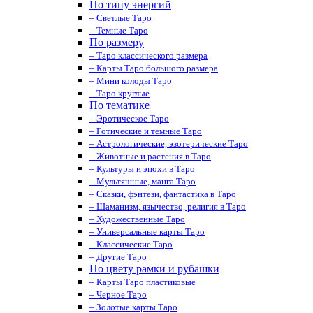
По типу энергий
– Светлые Таро
– Темные Таро
По размеру
– Таро классического размера
– Карты Таро большого размера
– Мини колоды Таро
– Таро круглые
По тематике
– Эротическое Таро
– Готические и темные Таро
– Астрологические, эзотерические Таро
– Животные и растения в Таро
– Культуры и эпохи в Таро
– Мультяшные, манга Таро
– Сказки, фэнтези, фантастика в Таро
– Шаманизм, язычество, религия в Таро
– Художественные Таро
– Универсальные карты Таро
– Классические Таро
– Другие Таро
По цвету рамки и рубашки
– Карты Таро пластиковые
– Черное Таро
– Золотые карты Таро