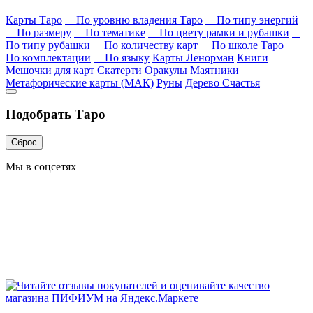
Карты Таро
По уровню владения Таро
По типу энергий
По размеру
По тематике
По цвету рамки и рубашки
По типу рубашки
По количеству карт
По школе Таро
По комплектации
По языку
Карты Ленорман
Книги
Мешочки для карт
Скатерти
Оракулы
Маятники
Метафорические карты (МАК)
Руны
Дерево Счастья
Подобрать Таро
Сброс
Мы в соцсетях