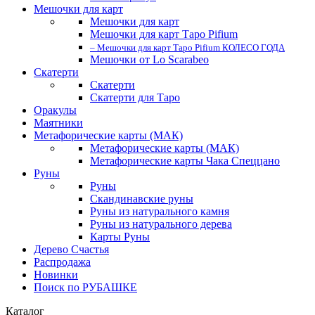
Мешочки для карт
Мешочки для карт
Мешочки для карт Таро Pifium
– Мешочки для карт Таро Pifium КОЛЕСО ГОДА
Мешочки от Lo Scarabeo
Скатерти
Скатерти
Скатерти для Таро
Оракулы
Маятники
Метафорические карты (МАК)
Метафорические карты (МАК)
Метафорические карты Чака Спеццано
Руны
Руны
Скандинавские руны
Руны из натурального камня
Руны из натурального дерева
Карты Руны
Дерево Счастья
Распродажа
Новинки
Поиск по РУБАШКЕ
Каталог