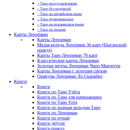
– Таро на русском языке
– Таро без подписей
– Таро на английском языке
– Таро мультиязычное
– Таро на итальянском языке
– Таро на латыни
Карты Ленорман
Карты Ленорман
Малая колода Ленорман 36 карт (Цыганский
оракул)
Карты Таро Ленорман 78 карт
Классические карты Ленорман
Золотые мечты Ленорман Чиро Марчетти
Карты Ленорман с золотым срезом
Оракулы Ленорман Ло Скарабео
Книги
Книги
Книги по Таро Уэйта
Книги по Таро для начинающих
Книги по Таро Тота
Книги по разным колодам Таро
Книги по Ленорман
Книги по рунам
Книги другие
Книга-оракул