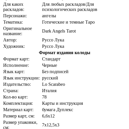
Для каких
Для любых раскладов/Для
раскладов:
психологических раскладов
Персонажи:
ангелы
Тематика:
Готические и темные Таро
Оригинальное
Dark Angels Tarot
название:
Автор:
Руссо Лука
Художник:
Руссо Лука
Формат издания колоды
Формат карт:
Стандарт
Исполнение:
Черные
Язык карт:
Без подписей
Язык инструкции:
русский
Издательство:
Lo Scarabeo
Страна:
Италия
Кол-во карт:
78
Комплектация:
Карты и инструкция
Материал карт:
бумага Дуплекс
Размер карт, см:
6,6x12
Размер упаковки,
7x12,5x3
см: