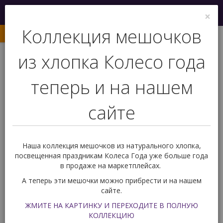
Меню
×
0
Коллекция мешочков
из хлопка Колесо года
+7 (927) 239 77 03
теперь и на нашем
Обратный звонок
сайте
Вас ждет подарок!
0
Наша коллекция мешочков из натурального хлопка,
Карты Таро
По уровню владения Таро
посвещенная праздникам Колеса Года уже больше года
Карты Таро для начинающих
Таро Анны К.
в продаже на маркетплейсах.
Таро Анны К.
А теперь эти мешочки можно прибрести и на нашем
(арт. 11528)
сайте.
ЖМИТЕ НА КАРТИНКУ И ПЕРЕХОДИТЕ В ПОЛНУЮ
КОЛЛЕКЦИЮ