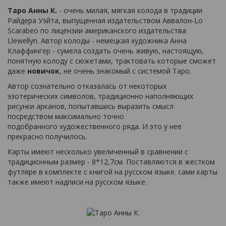
Таро Анны К.
- очень милая, мягкая колода в традиции
Райдера Уэйта, выпущенная издательством Аввалон-Lo
Scarabeo по лицензии американского издательства
Llewellyn. Автор колоды - немецкая художника Анна
Клаффингер - сумела создать очень живую, настоящую,
понятную колоду с сюжетами, трактовать которые сможет
даже
новичок
, не очень знакомый с системой Таро.
Автор сознательно отказалась от некоторых
эзотерических символов, традиционно наполняющих
рисунки арканов, попытавшись выразить смысл
посредством максимально точно
подобранного художественного ряда. И это у нее
прекрасно получилось.
Карты имеют несколько увеличенный в сравнении с
традиционным размер - 8*12,7см. Поставляются в жестком
футляре в комплекте с книгой на русском языке. сами карты
также имеют надписи на русском языке.