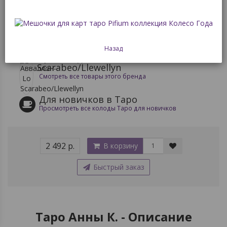
Доступность: Нет в наличии
Товар распродан
Назад
Производитель: Авваллон-Lo
Scarabeo/Llewellyn
Смотреть все товары этого бренда
Для новичков в Таро
Просмотреть все колоды Таро для новичков
2 492 р.
В корзину
Быстрый заказ
Таро Анны К. - Описание