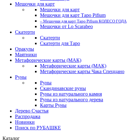
Мешочки для карт
Мешочки для карт
Мешочки для карт Таро Pifium
– Мешочки для карт Таро Pifium КОЛЕСО ГОДА
Мешочки от Lo Scarabeo
Скатерти
Скатерти
Скатерти для Таро
Оракулы
Маятники
Метафорические карты (МАК)
Метафорические карты (МАК)
Метафорические карты Чака Спеццано
Руны
Руны
Скандинавские руны
Руны из натурального камня
Руны из натурального дерева
Карты Руны
Дерево Счастья
Распродажа
Новинки
Поиск по РУБАШКЕ
Каталог