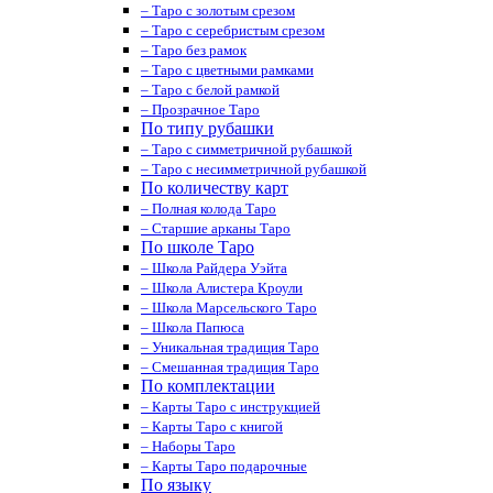
– Таро с золотым срезом
– Таро с серебристым срезом
– Таро без рамок
– Таро с цветными рамками
– Таро с белой рамкой
– Прозрачное Таро
По типу рубашки
– Таро с симметричной рубашкой
– Таро с несимметричной рубашкой
По количеству карт
– Полная колода Таро
– Старшие арканы Таро
По школе Таро
– Школа Райдера Уэйта
– Школа Алистера Кроули
– Школа Марсельского Таро
– Школа Папюса
– Уникальная традиция Таро
– Смешанная традиция Таро
По комплектации
– Карты Таро с инструкцией
– Карты Таро с книгой
– Наборы Таро
– Карты Таро подарочные
По языку