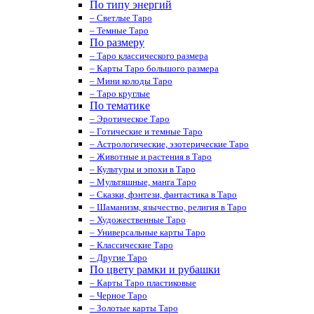
По типу энергий
– Светлые Таро
– Темные Таро
По размеру
– Таро классического размера
– Карты Таро большого размера
– Мини колоды Таро
– Таро круглые
По тематике
– Эротическое Таро
– Готические и темные Таро
– Астрологические, эзотерические Таро
– Животные и растения в Таро
– Культуры и эпохи в Таро
– Мультяшные, манга Таро
– Сказки, фэнтези, фантастика в Таро
– Шаманизм, язычество, религия в Таро
– Художественные Таро
– Универсальные карты Таро
– Классические Таро
– Другие Таро
По цвету рамки и рубашки
– Карты Таро пластиковые
– Черное Таро
– Золотые карты Таро