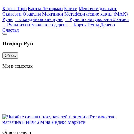
Карты Таро
Карты Ленорман
Книги
Мешочки для карт
Скатерти
Оракулы
Маятники
Метафорические карты (МАК)
Руны
Скандинавские руны
Руны из натурального камня
Руны из натурального дерева
Карты Руны
Дерево
Счастья
Подбор Рун
Сброс
Мы в соцсетях
Опрос недели