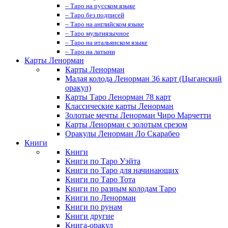
– Таро на русском языке
– Таро без подписей
– Таро на английском языке
– Таро мультиязычное
– Таро на итальянском языке
– Таро на латыни
Карты Ленорман
Карты Ленорман
Малая колода Ленорман 36 карт (Цыганский
оракул)
Карты Таро Ленорман 78 карт
Классические карты Ленорман
Золотые мечты Ленорман Чиро Марчетти
Карты Ленорман с золотым срезом
Оракулы Ленорман Ло Скарабео
Книги
Книги
Книги по Таро Уэйта
Книги по Таро для начинающих
Книги по Таро Тота
Книги по разным колодам Таро
Книги по Ленорман
Книги по рунам
Книги другие
Книга-оракул