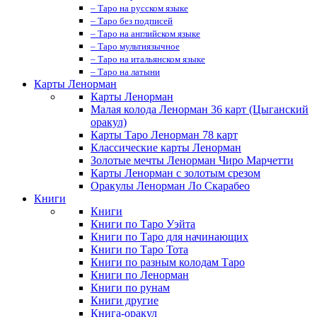
– Таро на русском языке
– Таро без подписей
– Таро на английском языке
– Таро мультиязычное
– Таро на итальянском языке
– Таро на латыни
Карты Ленорман
Карты Ленорман
Малая колода Ленорман 36 карт (Цыганский
оракул)
Карты Таро Ленорман 78 карт
Классические карты Ленорман
Золотые мечты Ленорман Чиро Марчетти
Карты Ленорман с золотым срезом
Оракулы Ленорман Ло Скарабео
Книги
Книги
Книги по Таро Уэйта
Книги по Таро для начинающих
Книги по Таро Тота
Книги по разным колодам Таро
Книги по Ленорман
Книги по рунам
Книги другие
Книга-оракул