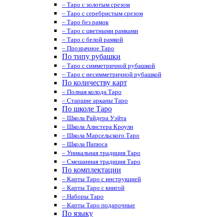
– Таро с золотым срезом
– Таро с серебристым срезом
– Таро без рамок
– Таро с цветными рамками
– Таро с белой рамкой
– Прозрачное Таро
По типу рубашки
– Таро с симметричной рубашкой
– Таро с несимметричной рубашкой
По количеству карт
– Полная колода Таро
– Старшие арканы Таро
По школе Таро
– Школа Райдера Уэйта
– Школа Алистера Кроули
– Школа Марсельского Таро
– Школа Папюса
– Уникальная традиция Таро
– Смешанная традиция Таро
По комплектации
– Карты Таро с инструкцией
– Карты Таро с книгой
– Наборы Таро
– Карты Таро подарочные
По языку