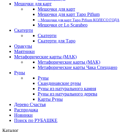
Мешочки для карт
Мешочки для карт
Мешочки для карт Таро Pifium
– Мешочки для карт Таро Pifium КОЛЕСО ГОДА
Мешочки от Lo Scarabeo
Скатерти
Скатерти
Скатерти для Таро
Оракулы
Маятники
Метафорические карты (МАК)
Метафорические карты (МАК)
Метафорические карты Чака Спеццано
Руны
Руны
Скандинавские руны
Руны из натурального камня
Руны из натурального дерева
Карты Руны
Дерево Счастья
Распродажа
Новинки
Поиск по РУБАШКЕ
Каталог