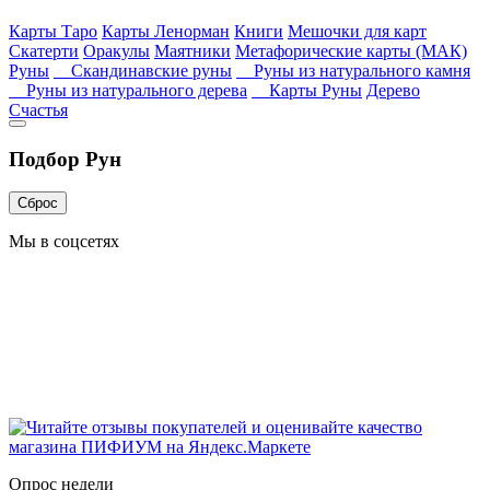
Карты Таро
Карты Ленорман
Книги
Мешочки для карт
Скатерти
Оракулы
Маятники
Метафорические карты (МАК)
Руны
Скандинавские руны
Руны из натурального камня
Руны из натурального дерева
Карты Руны
Дерево
Счастья
Подбор Рун
Сброс
Мы в соцсетях
Опрос недели