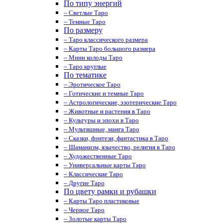
По типу энергий
– Светлые Таро
– Темные Таро
По размеру
– Таро классического размера
– Карты Таро большого размера
– Мини колоды Таро
– Таро круглые
По тематике
– Эротическое Таро
– Готические и темные Таро
– Астрологические, эзотерические Таро
– Животные и растения в Таро
– Культуры и эпохи в Таро
– Мультяшные, манга Таро
– Сказки, фэнтези, фантастика в Таро
– Шаманизм, язычество, религия в Таро
– Художественные Таро
– Универсальные карты Таро
– Классические Таро
– Другие Таро
По цвету рамки и рубашки
– Карты Таро пластиковые
– Черное Таро
– Золотые карты Таро