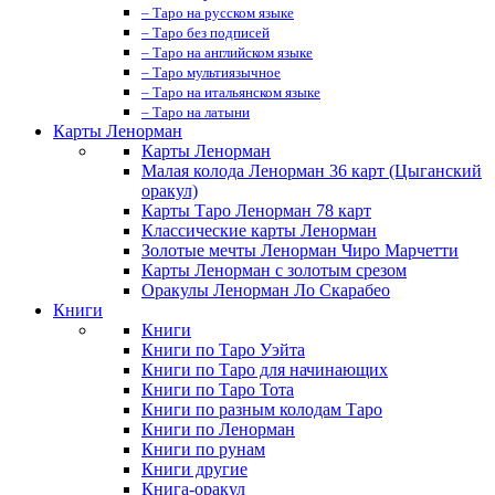
– Таро на русском языке
– Таро без подписей
– Таро на английском языке
– Таро мультиязычное
– Таро на итальянском языке
– Таро на латыни
Карты Ленорман
Карты Ленорман
Малая колода Ленорман 36 карт (Цыганский
оракул)
Карты Таро Ленорман 78 карт
Классические карты Ленорман
Золотые мечты Ленорман Чиро Марчетти
Карты Ленорман с золотым срезом
Оракулы Ленорман Ло Скарабео
Книги
Книги
Книги по Таро Уэйта
Книги по Таро для начинающих
Книги по Таро Тота
Книги по разным колодам Таро
Книги по Ленорман
Книги по рунам
Книги другие
Книга-оракул