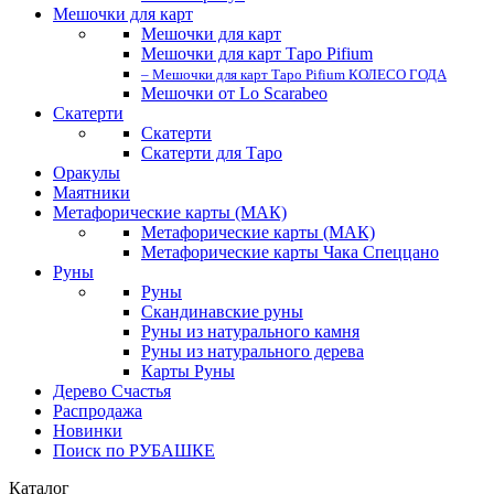
Мешочки для карт
Мешочки для карт
Мешочки для карт Таро Pifium
– Мешочки для карт Таро Pifium КОЛЕСО ГОДА
Мешочки от Lo Scarabeo
Скатерти
Скатерти
Скатерти для Таро
Оракулы
Маятники
Метафорические карты (МАК)
Метафорические карты (МАК)
Метафорические карты Чака Спеццано
Руны
Руны
Скандинавские руны
Руны из натурального камня
Руны из натурального дерева
Карты Руны
Дерево Счастья
Распродажа
Новинки
Поиск по РУБАШКЕ
Каталог