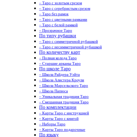
– Таро с золотым срезом
– Таро с серебристым срезом
– Таро без рамок
– Таро с цветными рамками
– Таро с белой рамкой
– Прозрачное Таро
По типу рубашки
– Таро с симметричной рубашкой
– Таро с несимметричной рубашкой
По количеству карт
– Полная колода Таро
– Старшие арканы Таро
По школе Таро
– Школа Райдера Уэйта
– Школа Алистера Кроули
– Школа Марсельского Таро
– Школа Папюса
– Уникальная традиция Таро
– Смешанная традиция Таро
По комплектации
– Карты Таро с инструкцией
– Карты Таро с книгой
– Наборы Таро
– Карты Таро подарочные
По языку