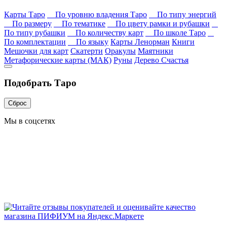
Карты Таро
По уровню владения Таро
По типу энергий
По размеру
По тематике
По цвету рамки и рубашки
По типу рубашки
По количеству карт
По школе Таро
По комплектации
По языку
Карты Ленорман
Книги
Мешочки для карт
Скатерти
Оракулы
Маятники
Метафорические карты (МАК)
Руны
Дерево Счастья
Подобрать Таро
Сброс
Мы в соцсетях