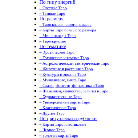
По типу энергий
– Светлые Таро
– Темные Таро
По размеру
– Таро классического размера
– Карты Таро большого размера
– Мини колоды Таро
– Таро круглые
По тематике
– Эротическое Таро
– Готические и темные Таро
– Астрологические, эзотерические Таро
– Животные и растения в Таро
– Культуры и эпохи в Таро
– Мультяшные, манга Таро
– Сказки, фэнтези, фантастика в Таро
– Шаманизм, язычество, религия в Таро
– Художественные Таро
– Универсальные карты Таро
– Классические Таро
– Другие Таро
По цвету рамки и рубашки
– Карты Таро пластиковые
– Черное Таро
– Золотые карты Таро