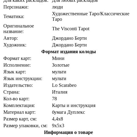
Для каких раскладов:
Для любых раскладов
Персонажи:
люди
Художественные Таро/Классические
Тематика:
Таро
Оригинальное
The Visconti Тароt
название:
Автор:
Джордано Берти
Художник:
Джордано Берти
Формат издания колоды
Формат карт:
Мини
Исполнение:
Золотые
Язык карт:
мульти
Язык инструкции:
мульти
Издательство:
Lo Scarabeo
Страна:
Италия
Кол-во карт:
78
Комплектация:
Карты и инструкция
Материал карт:
бумага Дуплекс
Размер карт, см:
4,4x8
Размер упаковки, см:
9x5x3
Информация о товаре