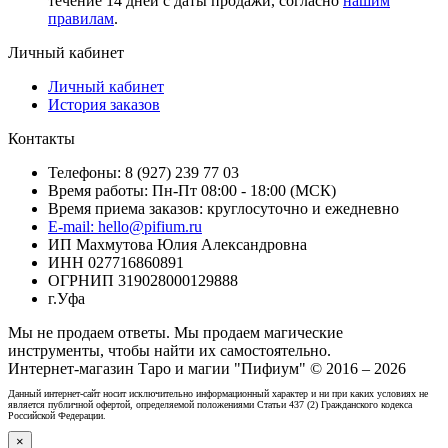
течение 14 дней с даты продажи, согласно
нашим
правилам
.
Личный кабинет
Личный кабинет
История заказов
Контакты
Телефоны: 8 (927) 239 77 03
Время работы: Пн-Пт 08:00 - 18:00 (МСК)
Время приема заказов: круглосуточно и ежедневно
E-mail: hello@pifium.ru
ИП Махмутова Юлия Александровна
ИНН 027716860891
ОГРНИП 319028000129888
г.Уфа
Мы не продаем ответы. Мы продаем магические
инструменты, чтобы найти их самостоятельно.
Интернет-магазин Таро и магии "Пифиум" © 2016 – 2026
Данный интернет-сайт носит исключительно информационный характер и ни при каких условиях не
является публичной офертой, определяемой положениями Статьи 437 (2) Гражданского кодекса
Российской Федерации.
×