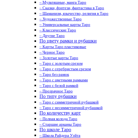
– Мультяшные, манга Таро
– Сказки, фэнтези, фантастика в Таро
– Шаманизм, язычество, религия в Таро
– Художественные Таро
– Универсальные карты Таро
– Классические Таро
– Другие Таро
По цвету рамки и рубашки
– Карты Таро пластиковые
– Черное Таро
– Золотые карты Таро
– Таро с золотым срезом
– Таро с серебристым срезом
– Таро без рамок
– Таро с цветными рамками
– Таро с белой рамкой
– Прозрачное Таро
По типу рубашки
– Таро с симметричной рубашкой
– Таро с несимметричной рубашкой
По количеству карт
– Полная колода Таро
– Старшие арканы Таро
По школе Таро
– Школа Райдера Уэйта