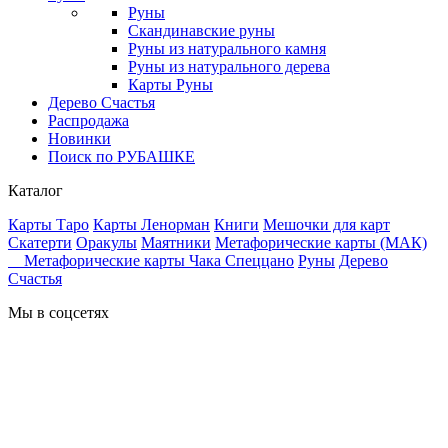
Руны
Скандинавские руны
Руны из натурального камня
Руны из натурального дерева
Карты Руны
Дерево Счастья
Распродажа
Новинки
Поиск по РУБАШКЕ
Каталог
Карты Таро
Карты Ленорман
Книги
Мешочки для карт
Скатерти
Оракулы
Маятники
Метафорические карты (МАК)
Метафорические карты Чака Спеццано
Руны
Дерево
Счастья
Мы в соцсетях