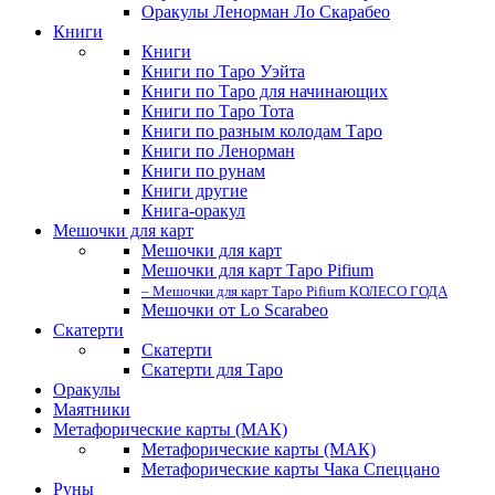
Оракулы Ленорман Ло Скарабео
Книги
Книги
Книги по Таро Уэйта
Книги по Таро для начинающих
Книги по Таро Тота
Книги по разным колодам Таро
Книги по Ленорман
Книги по рунам
Книги другие
Книга-оракул
Мешочки для карт
Мешочки для карт
Мешочки для карт Таро Pifium
– Мешочки для карт Таро Pifium КОЛЕСО ГОДА
Мешочки от Lo Scarabeo
Скатерти
Скатерти
Скатерти для Таро
Оракулы
Маятники
Метафорические карты (МАК)
Метафорические карты (МАК)
Метафорические карты Чака Спеццано
Руны