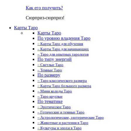
Как его получить?
Сюрприз-сюрприз!
Карты Таро
Карты Таро
По уровню владения Таро
– Карты Таро для обучения
– Карты Таро для начинающих
– Таро для опытных тарологов
По типу энергий
– Светлые Таро
– Темные Таро
По размеру
– Таро классического размера
– Карты Таро большого размера
– Мини колоды Таро
– Таро круглые
По тематике
– Эротическое Таро
– Готические и темные Таро
– Астрологические, эзотерические Таро
– Животные и растения в Таро
– Культуры и эпохи в Таро