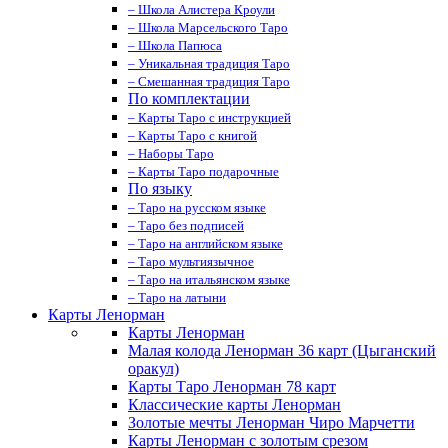
– Школа Алистера Кроули
– Школа Марсельского Таро
– Школа Папюса
– Уникальная традиция Таро
– Смешанная традиция Таро
По комплектации
– Карты Таро с инструкцией
– Карты Таро с книгой
– Наборы Таро
– Карты Таро подарочные
По языку
– Таро на русском языке
– Таро без подписей
– Таро на английском языке
– Таро мультиязычное
– Таро на итальянском языке
– Таро на латыни
Карты Ленорман
Карты Ленорман
Малая колода Ленорман 36 карт (Цыганский
оракул)
Карты Таро Ленорман 78 карт
Классические карты Ленорман
Золотые мечты Ленорман Чиро Марчетти
Карты Ленорман с золотым срезом